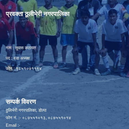
प्रवक्ता ठूलीभेरी नगरपालिका
नाम : सुवास कठायत
पद : वडा अध्यक्ष
फोन : ९८५१०७११९४
सम्पर्क विवरण
ठुलिभेरी नगरपालिका, डोल्पा
फोन नं. :- ०८७५५१०१३, ०८७५५१०१४
Email :-