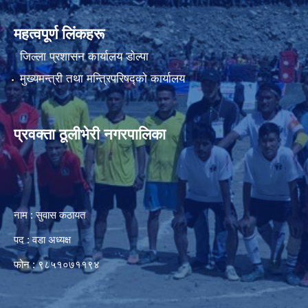
महत्वपूर्ण लिंकहरू
जिल्ला प्रशासन कार्यालय डाेल्पा
मुख्यमन्त्री तथा मन्त्रिपरिषद्को कार्यालय
प्रवक्ता ठूलीभेरी नगरपालिका
नाम : सुवास कठायत
पद : वडा अध्यक्ष
फोन : ९८५१०७११९४