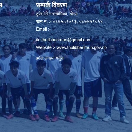
ा
सम्पर्क विवरण
ठुलिभेरी नगरपालिका, डोल्पा
फोन नं. :- ०८७५५१०१३, ०८७५५१०१४
Email :-
ito.thulibherimun@gmail.com
Website :-
www.thulibherimun.gov.np
इमेल लगइन गर्नुस