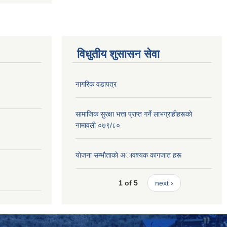
विधुतीय शुसासन सेवा
नागरिक वडापत्र
सामाजिक सुरक्षा भत्ता प्राप्त गर्ने लाभग्राहीहरूकाे
नामावली ०७९/८०
याेजना सम्भाैताकाे अावश्यक कागजात हरू
1 of 5
next ›