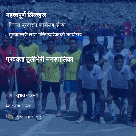
महत्वपूर्ण लिंकहरू
जिल्ला प्रशासन कार्यालय डाेल्पा
मुख्यमन्त्री तथा मन्त्रिपरिषद्को कार्यालय
प्रवक्ता ठूलीभेरी नगरपालिका
नाम : सुवास कठायत
पद : वडा अध्यक्ष
फोन : ९८५१०७११९४