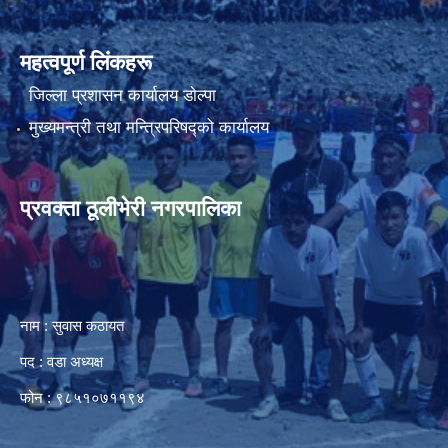
महत्वपूर्ण लिंकहरू
जिल्ला प्रशासन कार्यालय डाेल्पा
मुख्यमन्त्री तथा मन्त्रिपरिषद्को कार्यालय
प्रवक्ता ठूलीभेरी नगरपालिका
नाम : सुवास कठायत
पद : वडा अध्यक्ष
फोन : ९८५१०७११९४