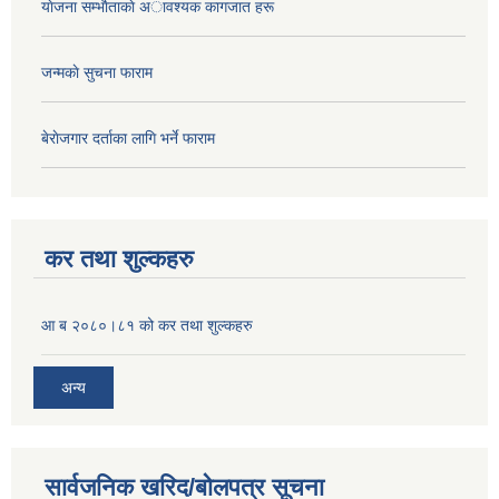
याेजना सम्भाैताकाे अावश्यक कागजात हरू
जन्मकाे सुचना फाराम
बेराेजगार दर्ताका लागि भर्ने फाराम
कर तथा शुल्कहरु
आ ब २०८०।८१ को कर तथा शुल्कहरु
अन्य
सार्वजनिक खरिद/बोलपत्र सूचना