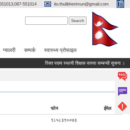
551013,087-551014
ito.thulibherimun@gmail.com
Search form
Search
ग्यालरी
सम्पर्क
स्वास्थ्य प्राेफाइल
रिक्त पदमा स्थायी शिक्षक सरुवा सम्बन्धी सुचना ।
रि
फोन
ईमेल
९८५८३९००७३