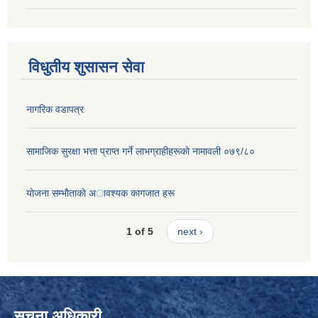
विधुतीय शुसासन सेवा
नागरिक वडापत्र
सामाजिक सुरक्षा भत्ता प्राप्त गर्ने लाभग्राहीहरूकाे नामावली ०७९/८०
याेजना सम्भाैताकाे अावश्यक कागजात हरू
1 of 5
next ›
सुचना अधिकारी