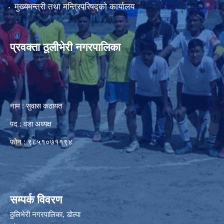
मुख्यमन्त्री तथा मन्त्रिपरिषद्को कार्यालय
प्रवक्ता ठूलीभेरी नगरपालिका
नाम : सुवास कठायत
पद : वडा अध्यक्ष
फोन : ९८५१०७११९४
सम्पर्क विवरण
ठुलिभेरी नगरपालिका, डोल्पा