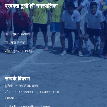
प्रवक्ता ठूलीभेरी नगरपालिका
नाम : सुवास कठायत
पद : वडा अध्यक्ष
फोन : ९८५१०७११९४
सम्पर्क विवरण
ठुलिभेरी नगरपालिका, डोल्पा
फोन नं. :- ०८७५५१०१३, ०८७५५१०१४
Email :-
ito.thulibherimun@gmail.com