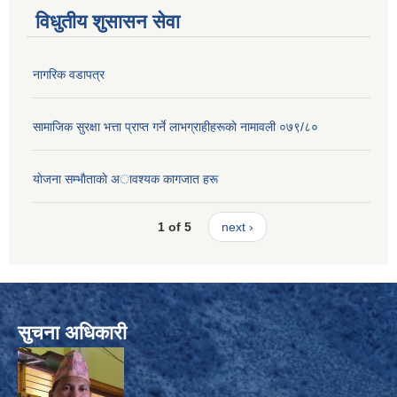
विधुतीय शुसासन सेवा
नागरिक वडापत्र
सामाजिक सुरक्षा भत्ता प्राप्त गर्ने लाभग्राहीहरूकाे नामावली ०७९/८०
याेजना सम्भाैताकाे अावश्यक कागजात हरू
1 of 5
next ›
सुचना अधिकारी