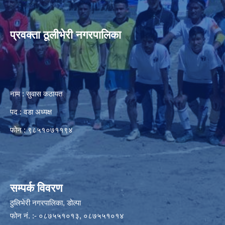
प्रवक्ता ठूलीभेरी नगरपालिका
नाम : सुवास कठायत
पद : वडा अध्यक्ष
फोन : ९८५१०७११९४
सम्पर्क विवरण
ठुलिभेरी नगरपालिका, डोल्पा
फोन नं. :- ०८७५५१०१३, ०८७५५१०१४