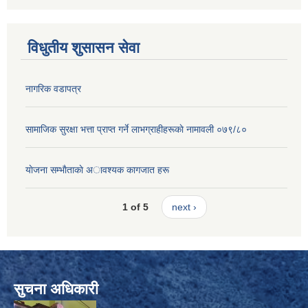
विधुतीय शुसासन सेवा
नागरिक वडापत्र
सामाजिक सुरक्षा भत्ता प्राप्त गर्ने लाभग्राहीहरूकाे नामावली ०७९/८०
याेजना सम्भाैताकाे अावश्यक कागजात हरू
1 of 5
next ›
सुचना अधिकारी