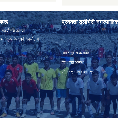
ंकहरू
प्रवक्ता ठूलीभेरी नगरपालिक
कार्यालय डाेल्पा
ा मन्त्रिपरिषद्को कार्यालय
नाम : सुवास कठायत
पद : वडा अध्यक्ष
फोन : ९८५१०७११९४