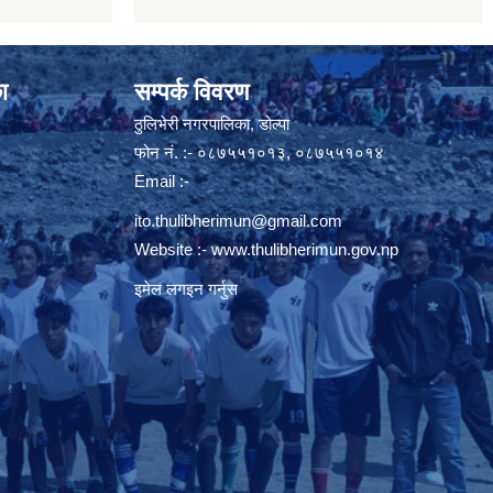
ा
सम्पर्क विवरण
ठुलिभेरी नगरपालिका, डोल्पा
फोन नं. :- ०८७५५१०१३, ०८७५५१०१४
Email :-
ito.thulibherimun@gmail.com
Website :-
www.thulibherimun.gov.np
इमेल लगइन गर्नुस