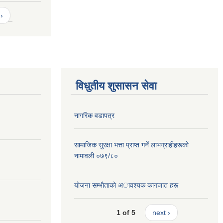
›
विधुतीय शुसासन सेवा
नागरिक वडापत्र
सामाजिक सुरक्षा भत्ता प्राप्त गर्ने लाभग्राहीहरूकाे
नामावली ०७९/८०
याेजना सम्भाैताकाे अावश्यक कागजात हरू
1 of 5
next ›