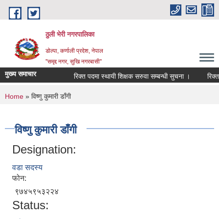
Skip to main content
ठुली भेरी नगरपालिका
डाेल्पा, कर्णाली प्रदेश, नेपाल
''समृद्द नगर, सुखि नगरबासी''
मुख्य समाचार
रिक्त पदमा स्थायी शिक्षक सरुवा सम्बन्धी सुचना ।
रिक्त पदम
You are here
Home
» विष्णु कुमारी डाँगी
विष्णु कुमारी डाँगी
Designation:
वडा सदस्य
फोन:
९७४५९५३२२४
Status: