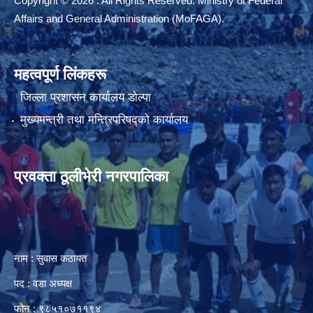
Copyright © 2026 . All Rights Reserved. Ministry of Federal
Affairs and General Administration (MoFAGA).
महत्वपूर्ण लिंकहरू
जिल्ला प्रशासन कार्यालय डाेल्पा
मुख्यमन्त्री तथा मन्त्रिपरिषद्को कार्यालय
प्रवक्ता ठूलीभेरी नगरपालिका
नाम : सुवास कठायत
पद : वडा अध्यक्ष
फोन : ९८५१०७११९४