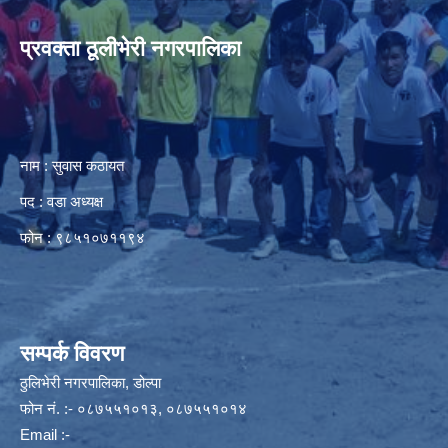
प्रवक्ता ठूलीभेरी नगरपालिका
नाम : सुवास कठायत
पद : वडा अध्यक्ष
फोन : ९८५१०७११९४
सम्पर्क विवरण
ठुलिभेरी नगरपालिका, डोल्पा
फोन नं. :- ०८७५५१०१३, ०८७५५१०१४
Email :-