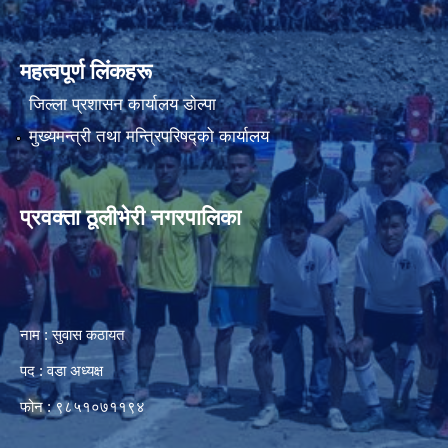
महत्वपूर्ण लिंकहरू
जिल्ला प्रशासन कार्यालय डाेल्पा
मुख्यमन्त्री तथा मन्त्रिपरिषद्को कार्यालय
प्रवक्ता ठूलीभेरी नगरपालिका
नाम : सुवास कठायत
पद : वडा अध्यक्ष
फोन : ९८५१०७११९४