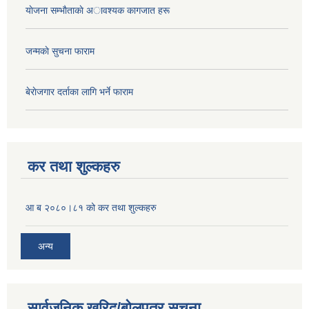
याेजना सम्भाैताकाे अावश्यक कागजात हरू
जन्मकाे सुचना फाराम
बेराेजगार दर्ताका लागि भर्ने फाराम
कर तथा शुल्कहरु
आ ब २०८०।८१ को कर तथा शुल्कहरु
अन्य
सार्वजनिक खरिद/बोलपत्र सूचना