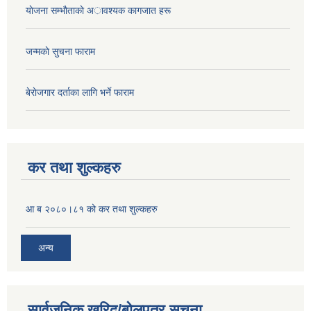
याेजना सम्भाैताकाे अावश्यक कागजात हरू
जन्मकाे सुचना फाराम
बेराेजगार दर्ताका लागि भर्ने फाराम
कर तथा शुल्कहरु
आ ब २०८०।८१ को कर तथा शुल्कहरु
अन्य
सार्वजनिक खरिद/बोलपत्र सूचना