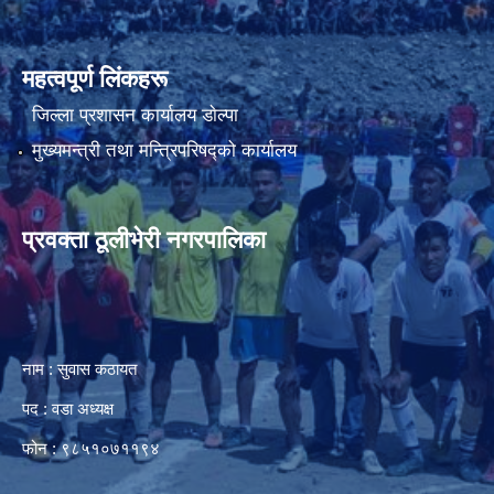
महत्वपूर्ण लिंकहरू
जिल्ला प्रशासन कार्यालय डाेल्पा
मुख्यमन्त्री तथा मन्त्रिपरिषद्को कार्यालय
प्रवक्ता ठूलीभेरी नगरपालिका
नाम : सुवास कठायत
पद : वडा अध्यक्ष
फोन : ९८५१०७११९४