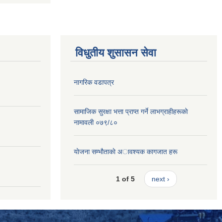
विधुतीय शुसासन सेवा
नागरिक वडापत्र
सामाजिक सुरक्षा भत्ता प्राप्त गर्ने लाभग्राहीहरूकाे
नामावली ०७९/८०
याेजना सम्भाैताकाे अावश्यक कागजात हरू
1 of 5
next ›