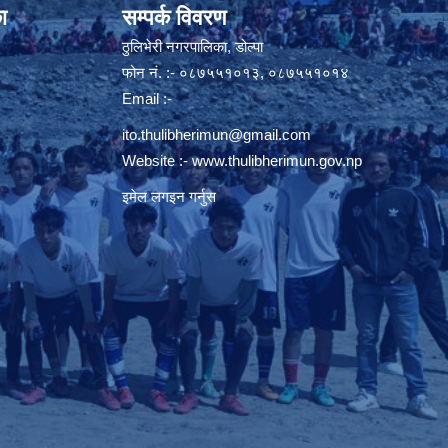
ा
सम्पर्क विवरण
ठुलिभेरी नगरपालिका, डोल्पा
फोन नं. :- ०८७५५१०१३, ०८७५५१०१४
Email :-
ito.thulibherimun@gmail.com
Website :-
www.thulibherimun.gov.np
इमेल लगइन गर्नुस