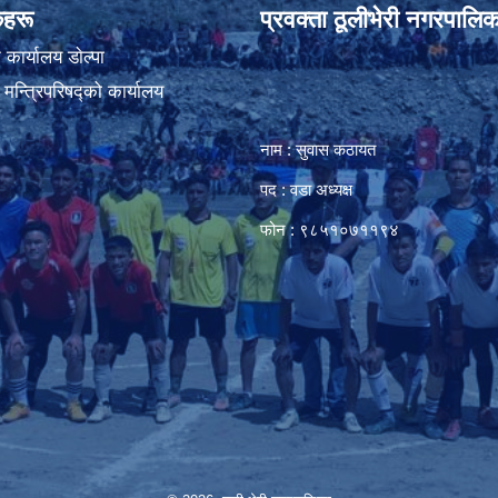
ंकहरू
प्रवक्ता ठूलीभेरी नगरपालिक
कार्यालय डाेल्पा
ा मन्त्रिपरिषद्को कार्यालय
नाम : सुवास कठायत
पद : वडा अध्यक्ष
फोन : ९८५१०७११९४