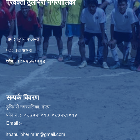
प्रवक्ता ठूलीभेरी नगरपालिका
नाम : सुवास कठायत
पद : वडा अध्यक्ष
फोन : ९८५१०७११९४
सम्पर्क विवरण
ठुलिभेरी नगरपालिका, डोल्पा
फोन नं. :- ०८७५५१०१३, ०८७५५१०१४
Email :-
ito.thulibherimun@gmail.com