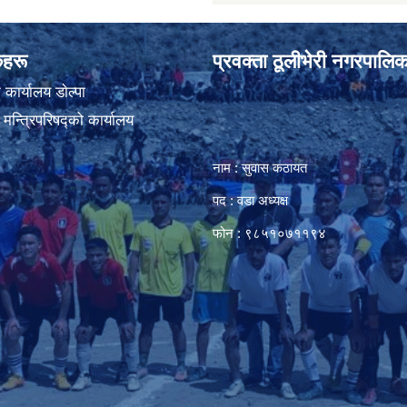
ंकहरू
प्रवक्ता ठूलीभेरी नगरपालिक
कार्यालय डाेल्पा
ा मन्त्रिपरिषद्को कार्यालय
नाम : सुवास कठायत
पद : वडा अध्यक्ष
फोन : ९८५१०७११९४