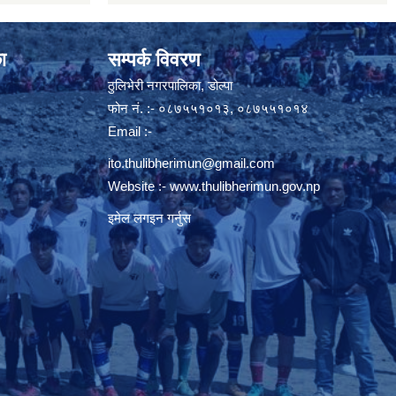
ा
सम्पर्क विवरण
ठुलिभेरी नगरपालिका, डोल्पा
फोन नं. :- ०८७५५१०१३, ०८७५५१०१४
Email :-
ito.thulibherimun@gmail.com
Website :-
www.thulibherimun.gov.np
इमेल लगइन गर्नुस