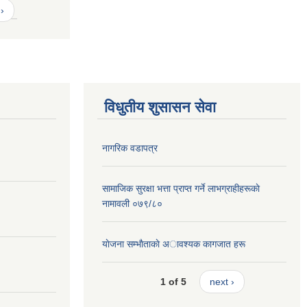
›
विधुतीय शुसासन सेवा
नागरिक वडापत्र
सामाजिक सुरक्षा भत्ता प्राप्त गर्ने लाभग्राहीहरूकाे
नामावली ०७९/८०
याेजना सम्भाैताकाे अावश्यक कागजात हरू
1 of 5
next ›