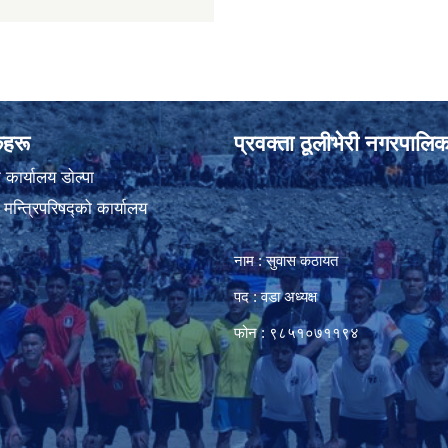
ंकहरू
प्रवक्ता ठूलीभेरी नगरपालिक
कार्यालय डाेल्पा
ा मन्त्रिपरिषद्को कार्यालय
नाम : सुवास कठायत
पद : वडा अध्यक्ष
फोन : ९८५१०७११९४