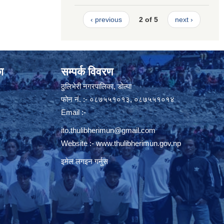
‹ previous
2 of 5
next ›
ा
सम्पर्क विवरण
ठुलिभेरी नगरपालिका, डोल्पा
फोन नं. :- ०८७५५१०१३, ०८७५५१०१४
Email :-
ito.thulibherimun@gmail.com
Website :-
www.thulibherimun.gov.np
इमेल लगइन गर्नुस