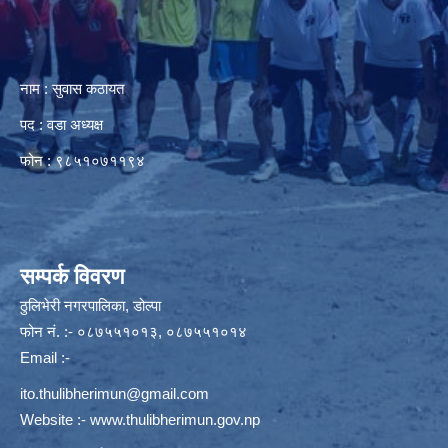
नाम : सुवास कठायत
पद : वडा अध्यक्ष
फोन : ९८५१०७११९४
सम्पर्क विवरण
ठुलिभेरी नगरपालिका, डोल्पा
फोन नं. :- ०८७५५१०१३, ०८७५५१०१४
Email :-
ito.thulibherimun@gmail.com
Website :-
www.thulibherimun.gov.np