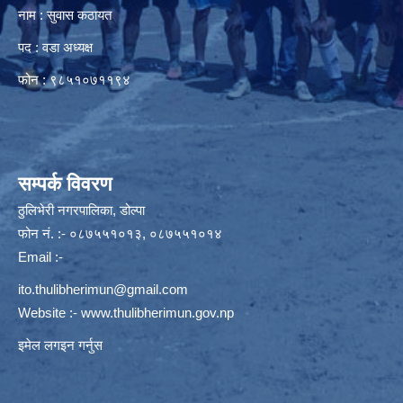
नाम : सुवास कठायत
पद : वडा अध्यक्ष
फोन : ९८५१०७११९४
सम्पर्क विवरण
ठुलिभेरी नगरपालिका, डोल्पा
फोन नं. :- ०८७५५१०१३, ०८७५५१०१४
Email :-
ito.thulibherimun@gmail.com
Website :-
www.thulibherimun.gov.np
इमेल लगइन गर्नुस