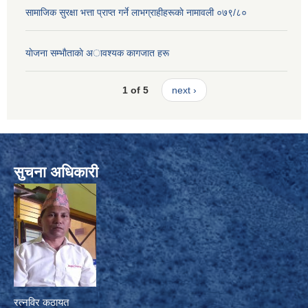
सामाजिक सुरक्षा भत्ता प्राप्त गर्ने लाभग्राहीहरूकाे नामावली ०७९/८०
याेजना सम्भाैताकाे अावश्यक कागजात हरू
1 of 5
next ›
सुचना अधिकारी
रत्नविर कठायत