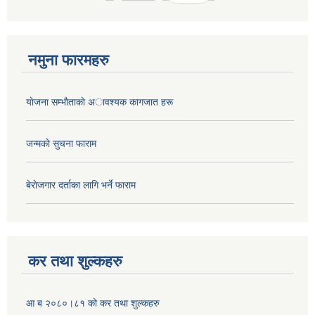
नमुना फारमहरु
याेजना सम्भाैताकाे अावश्यक कागजात हरू
जन्मकाे सुचना फाराम
बेराेजगार दर्ताका लागि भर्ने फाराम
कर तथा शुल्कहरु
आ ब २०८०।८१ को कर तथा शुल्कहरु