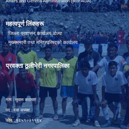
Affairs and General Administration (MoFAGA).
महत्वपूर्ण लिंकहरू
जिल्ला प्रशासन कार्यालय डाेल्पा
मुख्यमन्त्री तथा मन्त्रिपरिषद्को कार्यालय
प्रवक्ता ठूलीभेरी नगरपालिका
नाम : सुवास कठायत
पद : वडा अध्यक्ष
फोन : ९८५१०७११९४