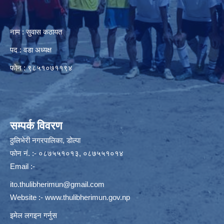
नाम : सुवास कठायत
पद : वडा अध्यक्ष
फोन : ९८५१०७११९४
सम्पर्क विवरण
ठुलिभेरी नगरपालिका, डोल्पा
फोन नं. :- ०८७५५१०१३, ०८७५५१०१४
Email :-
ito.thulibherimun@gmail.com
Website :-
www.thulibherimun.gov.np
इमेल लगइन गर्नुस