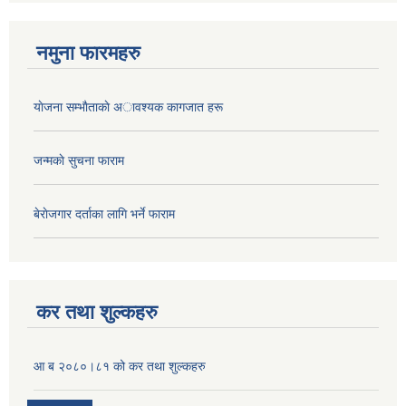
नमुना फारमहरु
याेजना सम्भाैताकाे अावश्यक कागजात हरू
जन्मकाे सुचना फाराम
बेराेजगार दर्ताका लागि भर्ने फाराम
कर तथा शुल्कहरु
आ ब २०८०।८१ को कर तथा शुल्कहरु