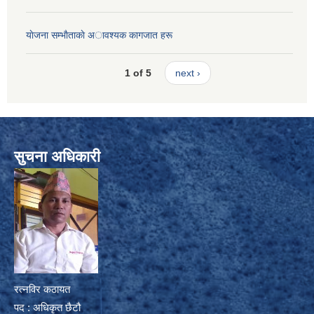
याेजना सम्भाैताकाे अावश्यक कागजात हरू
1 of 5
next ›
सुचना अधिकारी
रत्नविर कठायत
पद : अधिकृत छैटौ