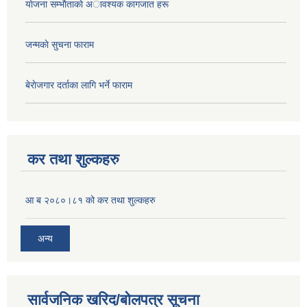
याेजना सम्भाैताकाे अावश्यक कागजात हरू
जन्मकाे सुचना फाराम
बेराेजगार दर्ताका लागि भर्ने फाराम
कर तथा शुल्कहरु
आ ब २०८०।८१ को कर तथा शुल्कहरु
अन्य
सार्वजनिक खरिद/बोलपत्र सूचना