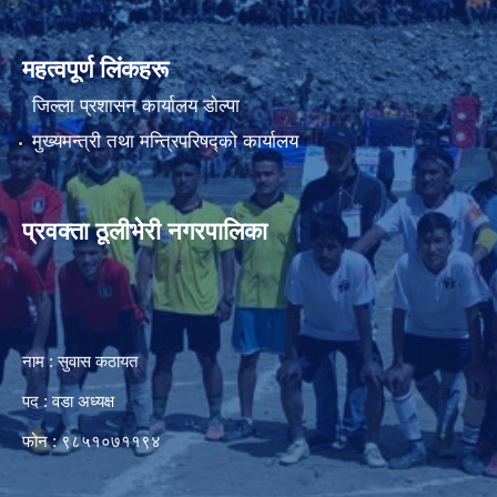
महत्वपूर्ण लिंकहरू
जिल्ला प्रशासन कार्यालय डाेल्पा
मुख्यमन्त्री तथा मन्त्रिपरिषद्को कार्यालय
प्रवक्ता ठूलीभेरी नगरपालिका
नाम : सुवास कठायत
पद : वडा अध्यक्ष
फोन : ९८५१०७११९४