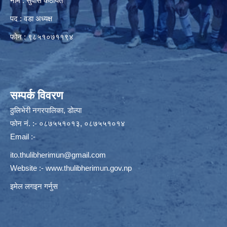
नाम : सुवास कठायत
पद : वडा अध्यक्ष
फोन : ९८५१०७११९४
सम्पर्क विवरण
ठुलिभेरी नगरपालिका, डोल्पा
फोन नं. :- ०८७५५१०१३, ०८७५५१०१४
Email :-
ito.thulibherimun@gmail.com
Website :-
www.thulibherimun.gov.np
इमेल लगइन गर्नुस