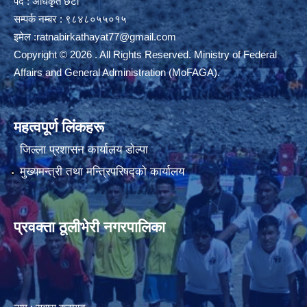
पद : अधिकृत छैटौ
सम्पर्क नम्बर : ९८४८०५५०१५
इमेल :
ratnabirkathayat77@gmail.com
Copyright © 2026 . All Rights Reserved. Ministry of Federal
Affairs and General Administration (MoFAGA).
महत्वपूर्ण लिंकहरू
जिल्ला प्रशासन कार्यालय डाेल्पा
मुख्यमन्त्री तथा मन्त्रिपरिषद्को कार्यालय
प्रवक्ता ठूलीभेरी नगरपालिका