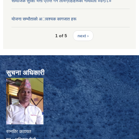
सामाजिक सुरक्षा भत्ता प्राप्त गर्ने लाभग्राहीहरूकाे नामावली ०७९/८०
याेजना सम्भाैताकाे अावश्यक कागजात हरू
1 of 5
next ›
सुचना अधिकारी
रत्नविर कठायत