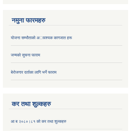
नमुना फारमहरु
याेजना सम्भाैताकाे अावश्यक कागजात हरू
जन्मकाे सुचना फाराम
बेराेजगार दर्ताका लागि भर्ने फाराम
कर तथा शुल्कहरु
आ ब २०८०।८१ को कर तथा शुल्कहरु