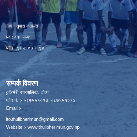
नाम : सुवास कठायत
पद : वडा अध्यक्ष
फोन : ९८५१०७११९४
सम्पर्क विवरण
ठुलिभेरी नगरपालिका, डोल्पा
फोन नं. :- ०८७५५१०१३, ०८७५५१०१४
Email :-
ito.thulibherimun@gmail.com
Website :-
www.thulibherimun.gov.np