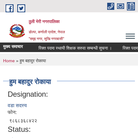
Skip to main content
ठुली भेरी नगरपालिका
डाेल्पा, कर्णाली प्रदेश, नेपाल
''समृद्द नगर, सुखि नगरबासी''
मुख्य समाचार
रिक्त पदमा स्थायी शिक्षक सरुवा सम्बन्धी सुचना ।
रिक्त पदमा स्थ
You are here
Home
» हुम बहादुर रोकाया
हुम बहादुर रोकाया
Designation:
वडा सदस्य
फोन:
९८६८३६८४२२
Status: