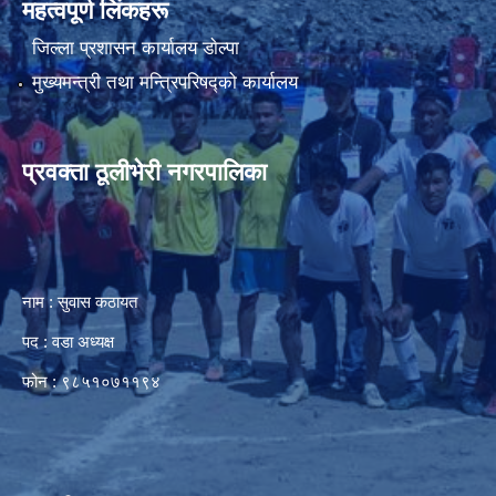
महत्वपूर्ण लिंकहरू
जिल्ला प्रशासन कार्यालय डाेल्पा
मुख्यमन्त्री तथा मन्त्रिपरिषद्को कार्यालय
प्रवक्ता ठूलीभेरी नगरपालिका
नाम : सुवास कठायत
पद : वडा अध्यक्ष
फोन : ९८५१०७११९४