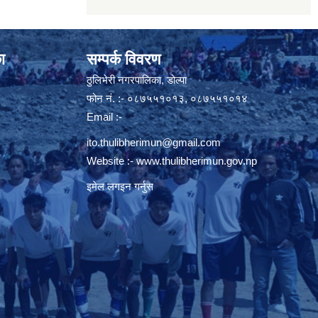
ा
सम्पर्क विवरण
ठुलिभेरी नगरपालिका, डोल्पा
फोन नं. :- ०८७५५१०१३, ०८७५५१०१४
Email :-
ito.thulibherimun@gmail.com
Website :-
www.thulibherimun.gov.np
इमेल लगइन गर्नुस