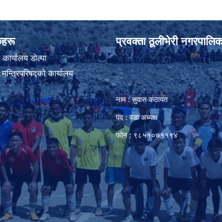
ंकहरू
प्रवक्ता ठूलीभेरी नगरपालिक
कार्यालय डाेल्पा
ा मन्त्रिपरिषद्को कार्यालय
नाम : सुवास कठायत
पद : वडा अध्यक्ष
फोन : ९८५१०७११९४