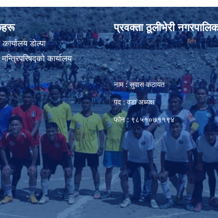
ंकहरू
प्रवक्ता ठूलीभेरी नगरपालिक
कार्यालय डाेल्पा
ा मन्त्रिपरिषद्को कार्यालय
नाम : सुवास कठायत
पद : वडा अध्यक्ष
फोन : ९८५१०७११९४