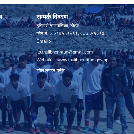
ा
सम्पर्क विवरण
ठुलिभेरी नगरपालिका, डोल्पा
फोन नं. :- ०८७५५१०१३, ०८७५५१०१४
Email :-
ito.thulibherimun@gmail.com
Website :-
www.thulibherimun.gov.np
इमेल लगइन गर्नुस