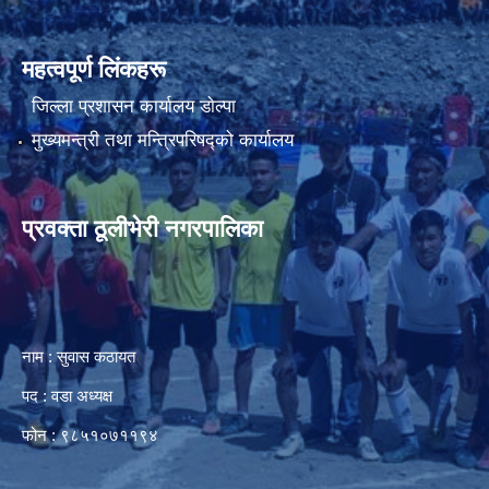
महत्वपूर्ण लिंकहरू
जिल्ला प्रशासन कार्यालय डाेल्पा
मुख्यमन्त्री तथा मन्त्रिपरिषद्को कार्यालय
प्रवक्ता ठूलीभेरी नगरपालिका
नाम : सुवास कठायत
पद : वडा अध्यक्ष
फोन : ९८५१०७११९४