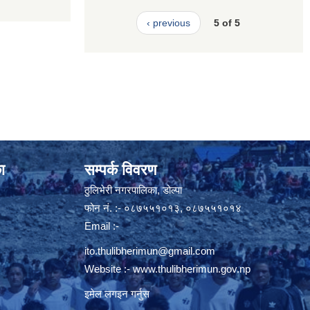
‹ previous
5 of 5
ा
सम्पर्क विवरण
ठुलिभेरी नगरपालिका, डोल्पा
फोन नं. :- ०८७५५१०१३, ०८७५५१०१४
Email :-
ito.thulibherimun@gmail.com
Website :-
www.thulibherimun.gov.np
इमेल लगइन गर्नुस