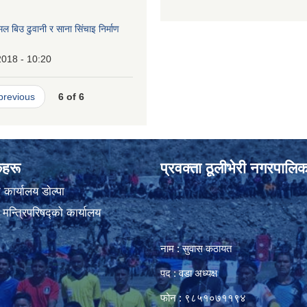
ल बिउ ढुवानी र साना सिंचाइ निर्माण
।
2018 - 10:20
 previous
6 of 6
ंकहरू
प्रवक्ता ठूलीभेरी नगरपालिक
कार्यालय डाेल्पा
ा मन्त्रिपरिषद्को कार्यालय
नाम : सुवास कठायत
पद : वडा अध्यक्ष
फोन : ९८५१०७११९४